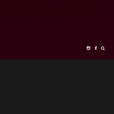
Guarda mi nombre, correo electrónico y web en
este navegador para la próxima vez que comente.
MOSTRO SQUAD PICTURES
PRESENTS
ADOLFO LIRA
EXECUTIVE PRODUCER
JUAN ALARCÓN
ANIMATION DIRECTOR